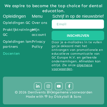
We aspire to become the top choice for dental
education.
Opleidingen
Menu
Schrijf in op de nieuwsbrief
Opleidingen GC
Over ons
Praktijktrainingen
Mijn
GC
account
INSCHRIJVEN
Opleidingen ism
Privacy
Door je e-mailadres in te vullen
ga je akkoord met het
partners
Policy
ontvangen van promotionele en
Docenten
educatieve communicatie van
GC Europe N.V. en gelieerde
ondernemingen. Afmelden kan
altijd. Zie onze
algemene
voorwaarden
.
© 2026 Dentivents BV
Algemene voorwaarden
Made with 💚 by Dickytall & Sons